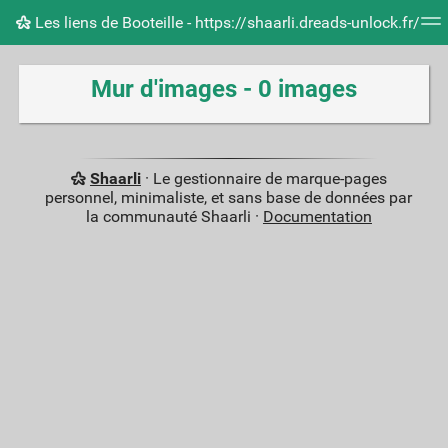
Les liens de Booteille - https://shaarli.dreads-unlock.fr/
Nuage de tags
Mur d'images
Quotidien
Flux RS
Mur d'images - 0 images
Shaarli
· Le gestionnaire de marque-pages
personnel, minimaliste, et sans base de données par
la communauté Shaarli ·
Documentation