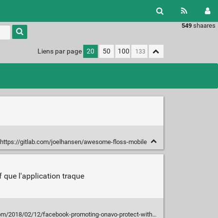
549
shaares
Type 1 or
more
characters
Liens par page
20
50
100
for
results.
https://gitlab.com/joelhansen/awesome-floss-mobile
f que l'application traque
2/12/facebook-promoting-onavo-protect-without-disclosing-ownership.html