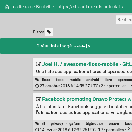
Les liens de Booteille - https://shaarli.dreads-unlock.fr/
Filtres
2 résultats taggé
mobile
Joel H. / awesome-floss-mobile · Git
Une liste des applications libres et opensourc
floss
·
foss
·
mobile
·
android
·
libre
·
opensou
27 octobre 2018 à 14:58:27 UTC+2 * ·
permalien
·
Facebook promoting Onavo Protect wi
À lire plus tard: Facebook suggère d'installer u
l'utilisation des autres applications. En anglais
ril
·
privacy
·
gafam
·
bigbrother
·
onavo
·
fac
14 février 2018 à 12:32:26 UTC+1 * ·
permalien
·