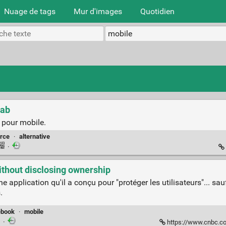
Nuage de tags
Mur d'images
Quotidien
Lab
e pour mobile.
rce
·
alternative
·
thout disclosing ownership
ne application qu'il a conçu pour "protéger les utilisateurs"... sau
.
ebook
·
mobile
·
https://www.cnbc.com/2018/0