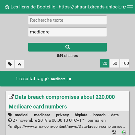
Les liens de Booteille - https://shaarli.dreads-unlock.fr/
Nuage de tags
Mur d'images
Quotidien
Flux RS
Type 1 or more
characters for
results.
549
shaares
20
50
100
1 résultat taggé
medicare
Data breach compromises about 220,000
Medicare card numbers
medical
·
medicare
·
privacy
·
bigdata
·
breach
·
data
27 novembre 2019 à 00:00:13 UTC+1 * ·
permalien
https://www.whsv.com/content/news/Data-breach-compromises-about-220000-Medicare-card-numbers-565437381.html
·