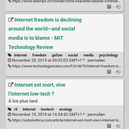
https://www.letemps.ch/monde/chine-exacerbe-bataille-controle-dinternet
·
Internet freedom is declining
around the world—and social
media is to blame - MIT
Technology Review
internet
·
freedom
·
gafam
·
social
·
media
·
psychology
November 20, 2019 at 00:32:03 GMT+1 * ·
permalien
https://www.technologyreview.com/f/614679/internet-freedom-is-declining-around-the-worldand-social-media-is-to-blame/
·
Internet est mort, vive
l'internet low-tech ?
À lire plus tard.
ril
·
internet
·
lowtech
·
ecology
November 19, 2019 at 16:34:42 GMT+1 * ·
permalien
https://usbeketrica.com/article/internet-est-mort-vive-l-internet-low-tech
·