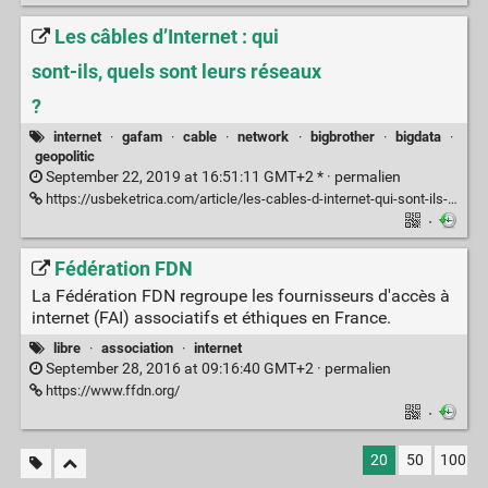
Les câbles d’Internet : qui
sont-ils, quels sont leurs réseaux
?
internet
·
gafam
·
cable
·
network
·
bigbrother
·
bigdata
·
geopolitic
September 22, 2019 at 16:51:11 GMT+2 * ·
permalien
https://usbeketrica.com/article/les-cables-d-internet-qui-sont-ils-quels-sont-leurs-reseaux
·
Fédération FDN
La Fédération FDN regroupe les fournisseurs d'accès à
internet (FAI) associatifs et éthiques en France.
libre
·
association
·
internet
September 28, 2016 at 09:16:40 GMT+2 ·
permalien
https://www.ffdn.org/
·
20
50
100